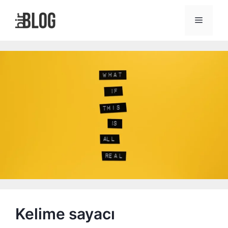
İçeriğe
atla
Menü
Kelime sayacı