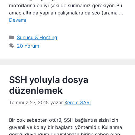
motorlarına en iyi şekilde sunmamız gerekiyor. Bu
amaç altında yapılan çalışmalara da seo (arama …
Devamı
Kategoriler
Sunucu & Hosting
20 Yorum
SSH yoluyla dosya
düzenlemek
Temmuz 27, 2015
yazar
Kerem SARI
Bir çok sebepten ötürü, SSH bağlantısı sizin için
güvenli ve kolay bir bağlantı yöntemidir. Kullanma
gereği duyduğum durumlardan birine sebep olan