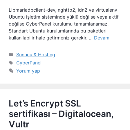
Libmariadbclient-dev, nghttp2, idn2 ve virtualenv
Ubuntu işletim sisteminde yüklü değilse veya aktif
değilse CyberPanel kurulumu tamamlanamaz.
Standart Ubuntu kurulumlarında bu paketleri
kullanılabilir hale getirmeniz gerekir. …
Devamı
Kategoriler
Sunucu & Hosting
Etiketler
CyberPanel
Yorum yap
Let’s Encrypt SSL
sertifikası – Digitalocean,
Vultr