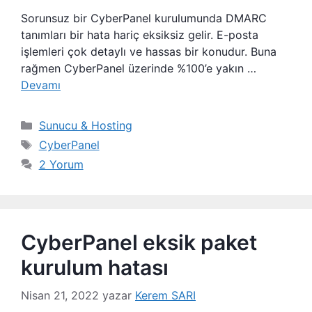
Sorunsuz bir CyberPanel kurulumunda DMARC
tanımları bir hata hariç eksiksiz gelir. E-posta
işlemleri çok detaylı ve hassas bir konudur. Buna
rağmen CyberPanel üzerinde %100’e yakın …
Devamı
Kategoriler
Sunucu & Hosting
Etiketler
CyberPanel
2 Yorum
CyberPanel eksik paket
kurulum hatası
Nisan 21, 2022
yazar
Kerem SARI