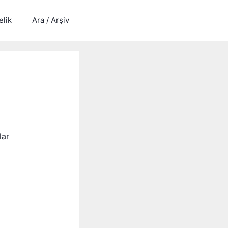
lik
Ara / Arşiv
lar