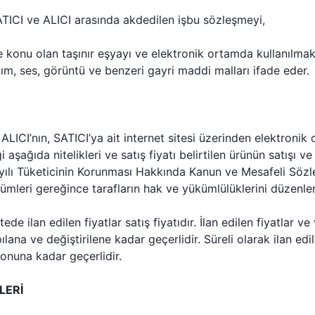
ICI ve ALICI arasında akdedilen işbu sözleşmeyi,
e konu olan taşınır eşyayı ve elektronik ortamda kullanılma
lım, ses, görüntü ve benzeri gayri maddi malları ifade eder.
ALICI’nın, SATICI’ya ait internet sitesi üzerinden elektronik
i aşağıda nitelikleri ve satış fiyatı belirtilen ürünün satışı ve t
yılı Tüketicinin Korunması Hakkında Kanun ve Mesafeli Sözl
mleri gereğince tarafların hak ve yükümlülüklerini düzenler
ede ilan edilen fiyatlar satış fiyatıdır. İlan edilen fiyatlar ve
ana ve değiştirilene kadar geçerlidir. Süreli olarak ilan edil
sonuna kadar geçerlidir.
İLERİ