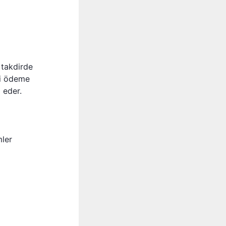
 takdirde
eri ödeme
 eder.
mler