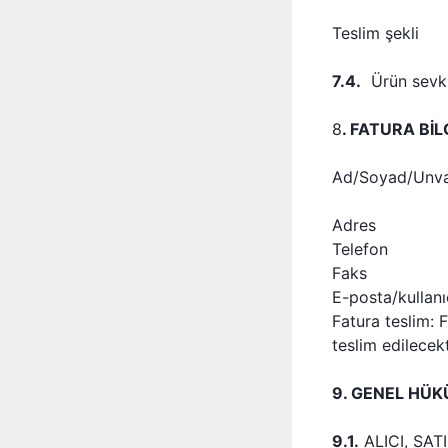
Teslim şekli
7.4.
Ürün sevkiy
8
. FATURA BİL
Ad/Soyad/Unv
Adres
Telefon
Faks
E-posta/kullanıc
Fatura teslim: F
teslim edilecekt
9. GENEL HÜ
9.1.
ALICI, SATIC