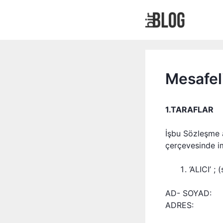
İçeriğe
atla
Mesafel
1.TARAFLAR
İşbu Sözleşme a
çerçevesinde im
‘ALICI’ ;
AD- SOYAD:
ADRES: