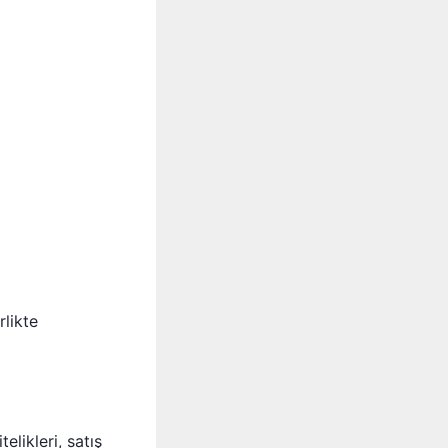
irlikte
likleri, satış