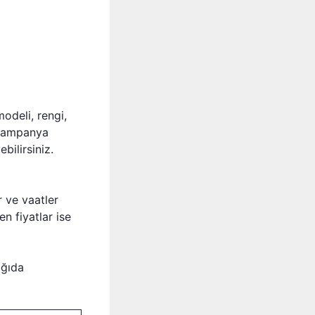
odeli, rengi,
n kampanya
bilirsiniz.
ar ve vaatler
en fiyatlar ise
ağıda