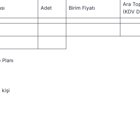
Ara To
sı
Adet
Birim Fiyatı
(KDV D
 Planı
 kişi