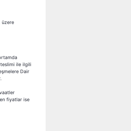
k üzere
 ortamda
eslimi ile ilgili
eşmelere Dair
.
 vaatler
en fiyatlar ise