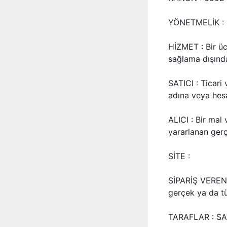
YÖNETMELİK : M
HİZMET : Bir üc
sağlama dışında
SATICI : Ticari
adına veya hesa
ALICI : Bir mal
yararlanan gerç
SİTE :
SİPARİŞ VEREN: 
gerçek ya da tüz
TARAFLAR : SAT