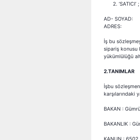
‘SATICI’ 
AD- SOYAD:
ADRES:
İş bu sözleşmey
sipariş konusu 
yükümlülüğü alt
2.TANIMLAR
İşbu sözleşmen
karşılarındaki y
BAKAN : Gümrük
BAKANLIK : Gümr
KANUN : 6502 s