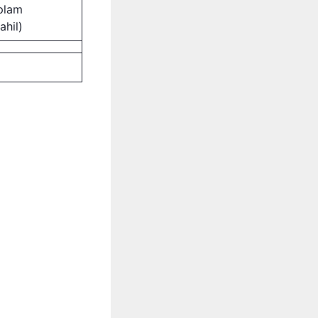
plam
ahil)