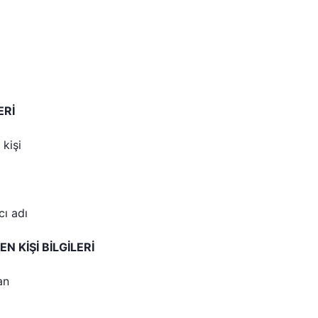
ERİ
 kişi
cı adı
EN KİŞİ BİLGİLERİ
an