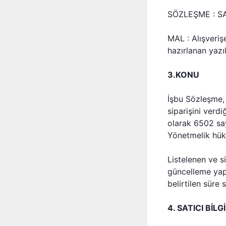
SÖZLEŞME : SAT
MAL : Alışveriş
hazırlanan yazı
3.KONU
İşbu Sözleşme, 
siparişini verdiğ
olarak 6502 sa
Yönetmelik hükü
Listelenen ve sit
güncelleme yapıl
belirtilen süre 
4. SATICI BİLG