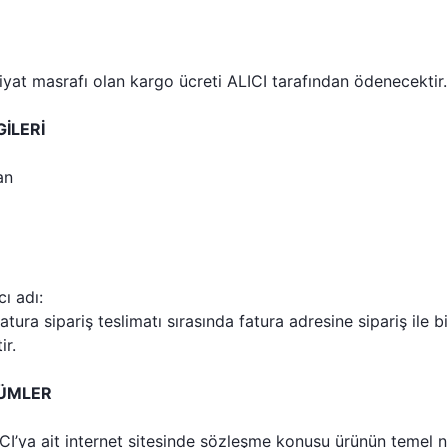
at masrafı olan kargo ücreti ALICI tarafından ödenecektir.
GİLERİ
an
ı adı:
atura sipariş teslimatı sırasında fatura adresine sipariş ile b
ir.
KÜMLER
I’ya ait internet sitesinde sözleşme konusu ürünün temel nite