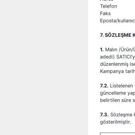
Telefon
Faks
Eposta/kullanıc
7. SÖZLEŞME 
1.
Malın /Ürün/Ür
adedi) SATICI’y
düzenlenmiş ise
Kampanya tarihi
7.2.
Listelenen v
güncelleme yapıl
belirtilen süre 
7.3.
Sözleşme ko
gösterilmiştir.