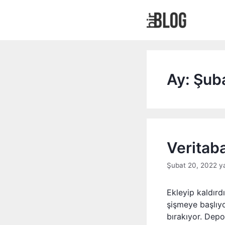
İçeriğe
atla
Ay:
Şub
Veritaba
Şubat 20, 2022
y
Ekleyip kaldırd
şişmeye başlıyor
bırakıyor. Dep