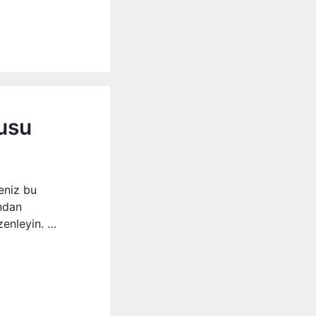
usu
eniz bu
ından
zenleyin. …