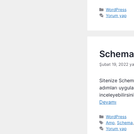
Kategoriler
WordPress
Yorum yap
Schema 
Şubat 19, 2022
y
Sitenize Schema
adımları uygula
inceleyebilirsi
Devamı
Kategoriler
WordPress
Etiketler
Amp
,
Schema
Yorum yap