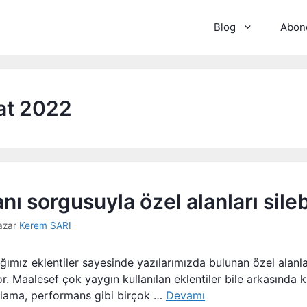
Blog
Abone
at 2022
nı sorgusuyla özel alanları sileb
azar
Kerem SARI
ığımız eklentiler sayesinde yazılarımızda bulunan özel alanla
. Maalesef çok yaygın kullanılan eklentiler bile arkasında kı
olama, performans gibi birçok …
Devamı