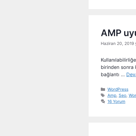
AMP uyum
Haziran 20, 2019
Kullanılabilirli
birinden sonra k
bağlantı …
Dev
Kategoriler
WordPress
Etiketler
Amp
,
Seo
,
Wor
16 Yorum