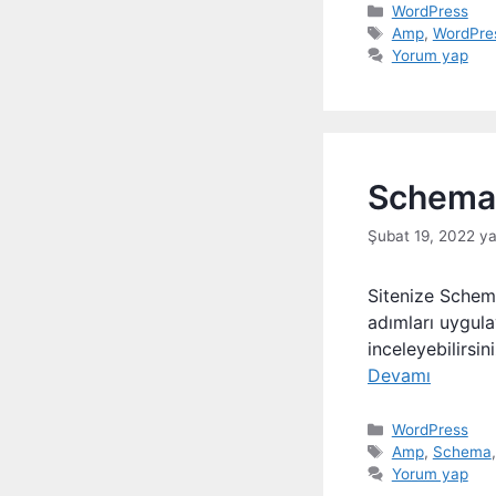
Kategoriler
WordPress
Etiketler
Amp
,
WordPres
Yorum yap
Schema 
Şubat 19, 2022
y
Sitenize Schema
adımları uygula
inceleyebilirsi
Devamı
Kategoriler
WordPress
Etiketler
Amp
,
Schema
Yorum yap