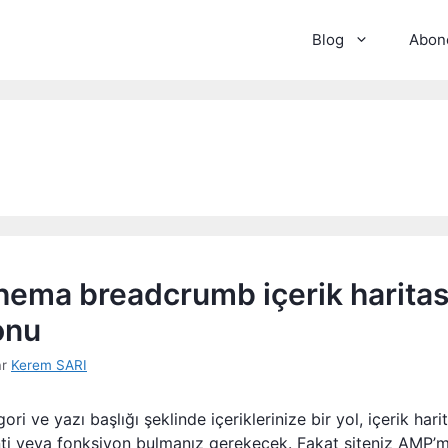
Blog
Abone
ema breadcrumb içerik haritas
onu
ar
Kerem SARI
ri ve yazı başlığı şeklinde içeriklerinize bir yol, içerik har
nti veya fonksiyon bulmanız gerekecek. Fakat siteniz AMP’mi