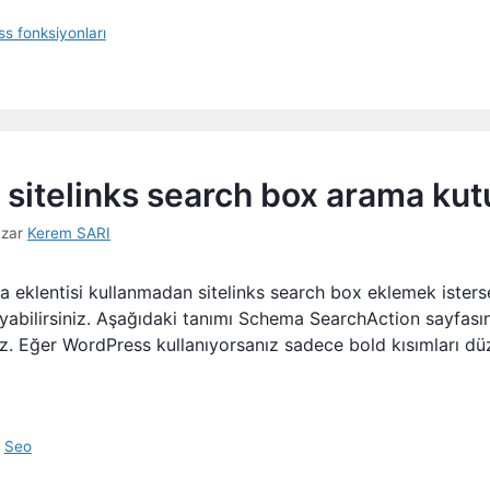
s fonksiyonları
sitelinks search box arama kut
azar
Kerem SARI
 eklentisi kullanmadan sitelinks search box eklemek isters
yabilirsiniz. Aşağıdaki tanımı Schema SearchAction sayfas
niz. Eğer WordPress kullanıyorsanız sadece bold kısımları dü
,
Seo