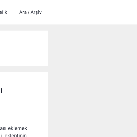
lik
Ara / Arşiv
ı
itası eklemek
, eklentinin