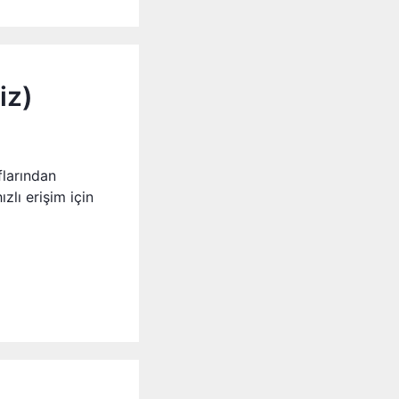
iz)
flarından
zlı erişim için