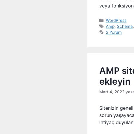
veya fonksiyo
Kategoriler
WordPress
Etiketler
Amp
,
Schema
2 Yorum
AMP sit
ekleyin
Mart 4, 2022
yaz
Sitenizin genel
sorun yaşayacak
ihtiyaç duyula