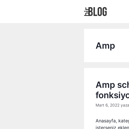
İçeriğe
atla
Amp
Amp sch
fonksiy
Mart 6, 2022
yaz
Anasayfa, katego
isterseniz ekle