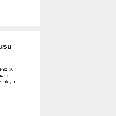
usu
eniz bu
ından
zenleyin. …