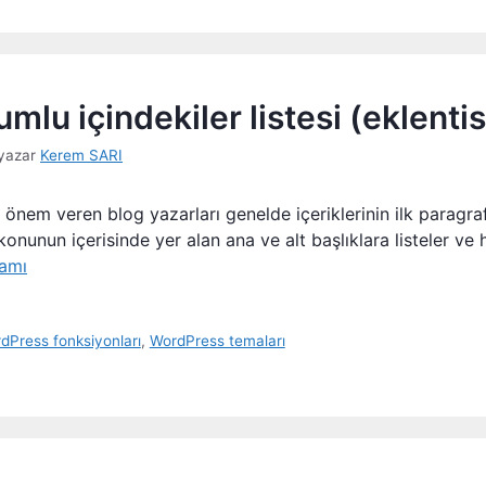
lu içindekiler listesi (eklentis
yazar
Kerem SARI
ğe önem veren blog yazarları genelde içeriklerinin ilk paragra
onunun içerisinde yer alan ana ve alt başlıklara listeler ve hı
amı
dPress fonksiyonları
,
WordPress temaları