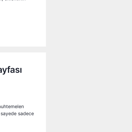
ayfası
 muhtemelen
bu sayede sadece