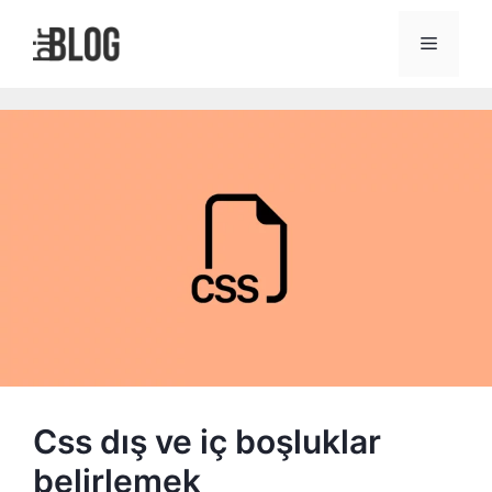
İçeriğe
atla
Menü
Css dış ve iç boşluklar
belirlemek