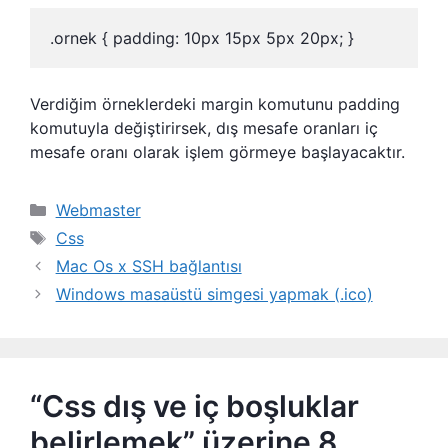
.ornek { padding: 10px 15px 5px 20px; }
Verdiğim örneklerdeki margin komutunu padding
komutuyla değiştirirsek, dış mesafe oranları iç
mesafe oranı olarak işlem görmeye başlayacaktır.
Kategoriler
Webmaster
Etiketler
Css
Mac Os x SSH bağlantısı
Windows masaüstü simgesi yapmak (.ico)
“Css dış ve iç boşluklar
belirlemek” üzerine 8