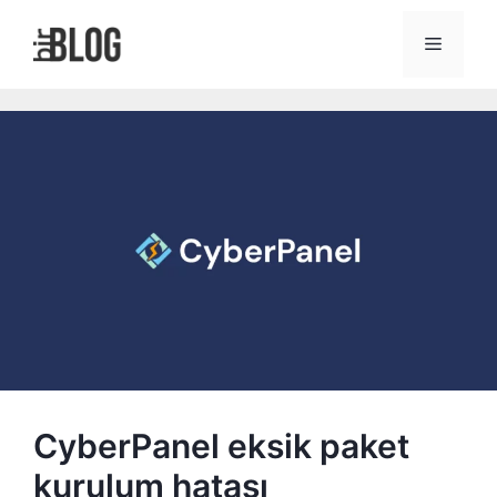
İçeriğe
atla
Menü
CyberPanel eksik paket
kurulum hatası