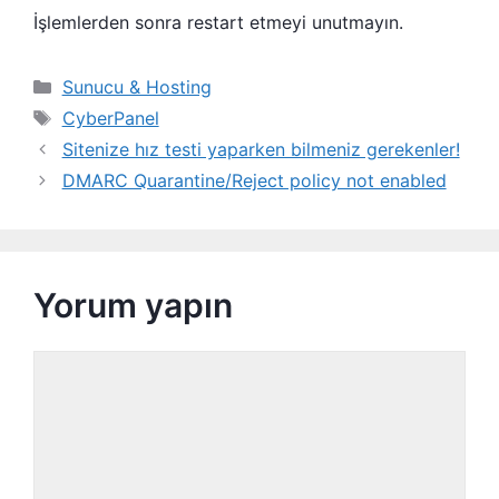
İşlemlerden sonra restart etmeyi unutmayın.
Kategoriler
Sunucu & Hosting
Etiketler
CyberPanel
Sitenize hız testi yaparken bilmeniz gerekenler!
DMARC Quarantine/Reject policy not enabled
Yorum yapın
Yorum