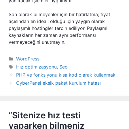
yanıltacak işlemler uyguluyor.
Son olarak bilmeyenler için bir hatırlatma; fiyat
açısından en ideali olduğu için yaygın olarak
paylaşımlı hostingler tercih ediliyor. Paylaşımlı
kaynakların her zaman aynı performansı
vermeyeceğini unutmayın.
Kategoriler
WordPress
Etiketler
Hız optimizasyonu
,
Seo
PHP ve fonksiyonu kısa kod olarak kullanmak
CyberPanel eksik paket kurulum hatası
“Sitenize hız testi
yaparken bilmeniz