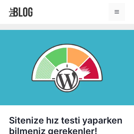
İçeriğe
atla
Menü
Sitenize hız testi yaparken
bilmeniz gerekenler!