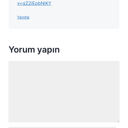
v=qZ2iEpbNiKY
Yanıtla
Yorum yapın
Yorum