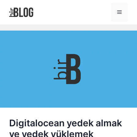
İçeriğe
atla
Menü
Digitalocean yedek almak
ve yedek yüklemek