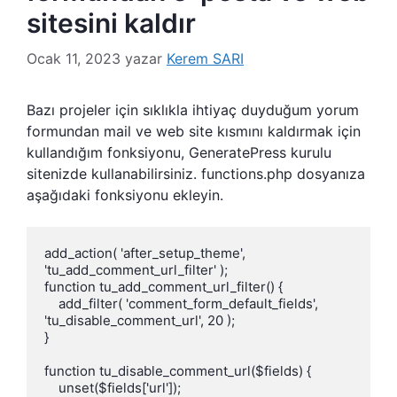
sitesini kaldır
Ocak 11, 2023
yazar
Kerem SARI
Bazı projeler için sıklıkla ihtiyaç duyduğum yorum
formundan mail ve web site kısmını kaldırmak için
kullandığım fonksiyonu, GeneratePress kurulu
sitenizde kullanabilirsiniz. functions.php dosyanıza
aşağıdaki fonksiyonu ekleyin.
add_action( 'after_setup_theme', 
'tu_add_comment_url_filter' );

function tu_add_comment_url_filter() {

    add_filter( 'comment_form_default_fields', 
'tu_disable_comment_url', 20 );

}

function tu_disable_comment_url($fields) {

    unset($fields['url']);
