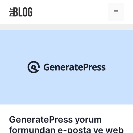
İçeriğe
atla
Menü
GeneratePress yorum
formundan e-posta ve web