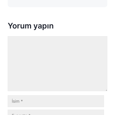
Yorum yapın
Yorum
İsim
E-