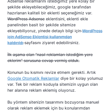
Adsense reklamlarını istediğimiz yere kolay bir
şekilde ekleyebileceğimiz, google tarafından
hazırlanan kaliteli bir eklenti seçeneğimiz var.
WordPress Adsense
eklentisini, eklenti ekle
panelinden basit bir şekilde sitemize
ekleyebiliyoruz, yinede detaylı bilgi için
WordPress
için AdSense Eklentisi kullanımdan
kaldırıldı
sayfasını ziyaret edebilirsiniz.
İlk aşama olan “nasıl reklamları istediğim yere
eklerim” sorusuna cevap vermiş olduk.
Konunun bu kısmını revize etmem gerekti. Artık
Google Otomatik Reklamlar
diye bir kolay yolumuz
var. Tek bir reklam koduyla sitemizin uygun olan
her alanına reklam eklemiş oluyoruz.
Bu yöntem sitenizin tasarımını bozuyorsa manuel
olarak reklam eklemek için bu konularımdan