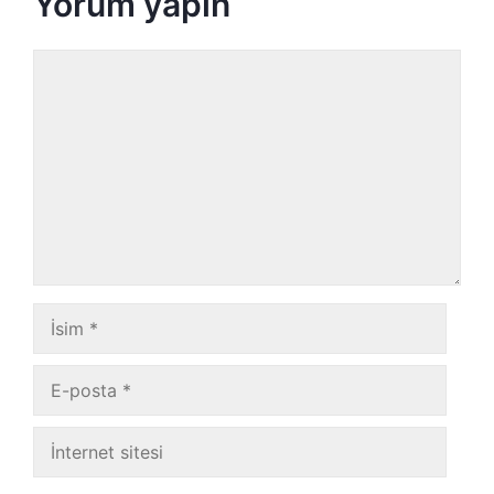
Yorum yapın
Yorum
İsim
E-
posta
İnternet
sitesi