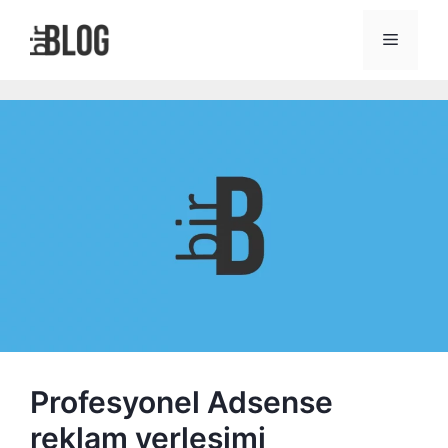
İçeriğe
atla
Menü
Profesyonel Adsense
reklam yerleşimi