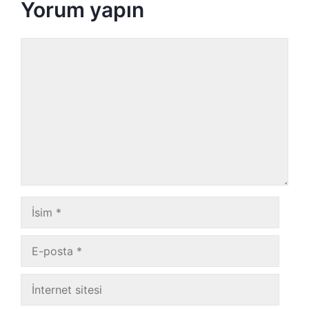
Yorum yapın
Yorum
İsim
E-
posta
İnternet
sitesi