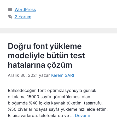
Kategoriler
WordPress
2 Yorum
Doğru font yükleme
modeliyle bütün test
hatalarına çözüm
Aralık 30, 2021
yazar
Kerem SARI
Bahsedeceğim font optimizasyonuyla günlük
ortalama 15000 sayfa görüntülemesi olan
bloğumda %40 iç-dış kaynak tüketimi tasarrufu,
%50 civarlarındaysa sayfa yükleme hızı elde ettim.
Bilgisayarlarda, telefonlarda ve …
Devamı