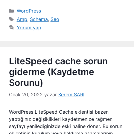
Kategoriler
WordPress
Etiketler
Amp
,
Schema
,
Seo
Yorum yap
LiteSpeed cache sorun
giderme (Kaydetme
Sorunu)
Ocak 20, 2022
yazar
Kerem SARI
WordPress LiteSpeed Cache eklentisi bazen
yaptığınız değişiklikleri kaydetmenize rağmen
sayfayı yenilediğinizde eski haline döner. Bu sorun
eklentinin kurulum veya kaldırma aşamalarının