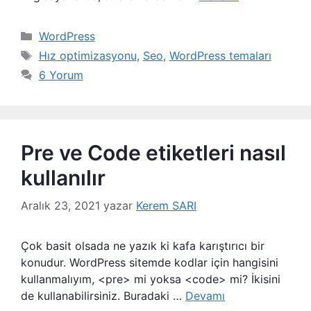
Kategoriler
WordPress
Etiketler
Hız optimizasyonu
,
Seo
,
WordPress temaları
6 Yorum
Pre ve Code etiketleri nasıl
kullanılır
Aralık 23, 2021
yazar
Kerem SARI
Çok basit olsada ne yazık ki kafa karıştırıcı bir
konudur. WordPress sitemde kodlar için hangisini
kullanmalıyım, <pre> mi yoksa <code> mi? İkisini
de kullanabilirsiniz. Buradaki …
Devamı