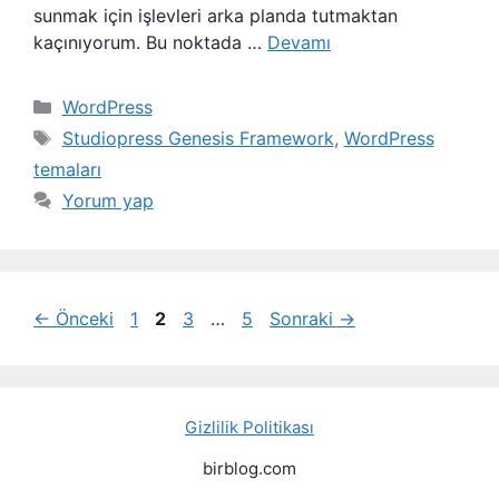
sunmak için işlevleri arka planda tutmaktan
kaçınıyorum. Bu noktada …
Devamı
Kategoriler
WordPress
Etiketler
Studiopress Genesis Framework
,
WordPress
temaları
Yorum yap
Sayfa
Sayfa
Sayfa
Sayfa
←
Önceki
1
2
3
…
5
Sonraki
→
Gizlilik Politikası
birblog.com