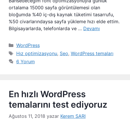
Bahsedeceğim font optimizasyonuyla günlük
ortalama 15000 sayfa görüntülemesi olan
bloğumda %40 iç-dış kaynak tüketimi tasarrufu,
%50 civarlarındaysa sayfa yükleme hızı elde ettim.
Bilgisayarlarda, telefonlarda ve …
Devamı
Kategoriler
WordPress
Etiketler
Hız optimizasyonu
,
Seo
,
WordPress temaları
6 Yorum
En hızlı WordPress
temalarını test ediyoruz
Ağustos 11, 2018
yazar
Kerem SARI