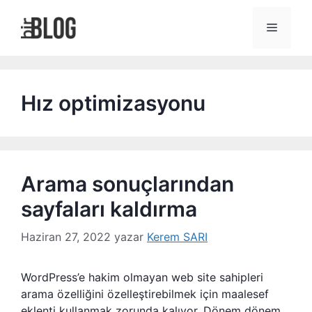
İçeriğe
atla
Menü
Hız optimizasyonu
Arama sonuçlarından
sayfaları kaldırma
Haziran 27, 2022
yazar
Kerem SARI
WordPress’e hakim olmayan web site sahipleri
arama özelliğini özelleştirebilmek için maalesef
eklenti kullanmak zorunda kalıyor. Dönem dönem