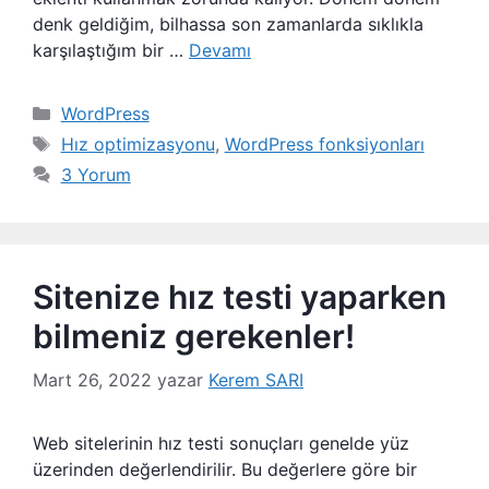
denk geldiğim, bilhassa son zamanlarda sıklıkla
karşılaştığım bir …
Devamı
Kategoriler
WordPress
Etiketler
Hız optimizasyonu
,
WordPress fonksiyonları
3 Yorum
Sitenize hız testi yaparken
bilmeniz gerekenler!
Mart 26, 2022
yazar
Kerem SARI
Web sitelerinin hız testi sonuçları genelde yüz
üzerinden değerlendirilir. Bu değerlere göre bir