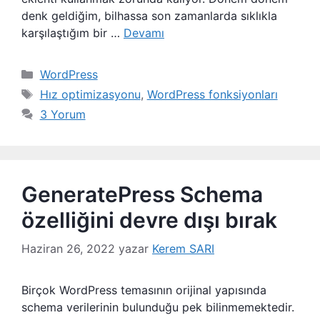
denk geldiğim, bilhassa son zamanlarda sıklıkla
karşılaştığım bir …
Devamı
Kategoriler
WordPress
Etiketler
Hız optimizasyonu
,
WordPress fonksiyonları
3 Yorum
GeneratePress Schema
özelliğini devre dışı bırak
Haziran 26, 2022
yazar
Kerem SARI
Birçok WordPress temasının orijinal yapısında
schema verilerinin bulunduğu pek bilinmemektedir.