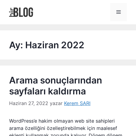
İçeriğe
atla
Menü
Ay:
Haziran 2022
Arama sonuçlarından
sayfaları kaldırma
Haziran 27, 2022
yazar
Kerem SARI
WordPress’e hakim olmayan web site sahipleri
arama özelliğini özelleştirebilmek için maalesef
eklenti kullanmak zorunda kalıyor. Dönem dönem